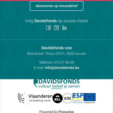
Abonneren op nieuwsbrief
Volg
Davidsfonds
op sociale media
Volg
Volg
Volg
ons
ons
ons
op
op
op
Facebook
Instagram
LinkedIn
Contactpersoon:
Davidsfonds vzw
Adres:
Sluisstraat 79
bus 03.01, 3000
Leuven
Telefoon:
016 31 06 00
E-mail:
info@davidsfonds.be
Powered by
Procurios