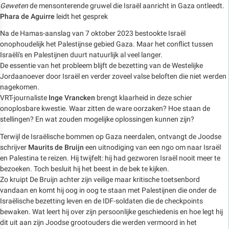
Geweten
de mensonterende gruwel die Israël aanricht in Gaza ontleedt.
Phara de Aguirre
leidt het gesprek
Na de Hamas-aanslag van 7 oktober 2023 bestookte Israël
onophoudelijk het Palestijnse gebied Gaza. Maar het conflict tussen
Israëli's en Palestijnen duurt natuurlijk al veel langer.
De essentie van het probleem blijft de bezetting van de Westelijke
Jordaanoever door Israël en verder zoveel valse beloften die niet werden
nagekomen.
VRT-journaliste
Inge Vrancken
brengt klaarheid in deze schier
onoplosbare kwestie. Waar zitten de ware oorzaken? Hoe staan de
stellingen? En wat zouden mogelijke oplossingen kunnen zijn?
Terwijl de Israëlische bommen op Gaza neerdalen, ontvangt de Joodse
schrijver
Maurits de Bruijn
een uitnodiging van een ngo om naar Israël
en Palestina te reizen. Hij twijfelt: hij had gezworen Israël nooit meer te
bezoeken. Toch besluit hij het beest in de bek te kijken.
Zo kruipt De Bruijn achter zijn veilige maar kritische toetsenbord
vandaan en komt hij oog in oog te staan met Palestijnen die onder de
Israëlische bezetting leven en de IDF-soldaten die de checkpoints
bewaken. Wat leert hij over zijn persoonlijke geschiedenis en hoe legt hij
dit uit aan zijn Joodse grootouders die werden vermoord in het